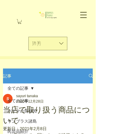
JPY (¥)
記事
全ての記事
sayuri tanaka
全ての記事
2020年12月28日
当店で取り扱う商品につ
パナマの先住民
いて
サンブラス諸島
更新日：
2021年2月8日
民芸品紹介