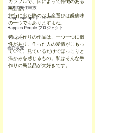
カラフルで、国によって特徴のある
各国の先住民族
民芸品。
旅行に出た際のお土産選びは醍醐味
Happiespeopleについて
の一つでもありますよね。
Happies People プロジェクト
特に手作りの作品は、一つ一つに個
マルシェ
性があり、作った人の愛情がこもっ
委託販売
ていて、見ているだけでほっこりと
温かみを感じるもの。私はそんな手
作りの民芸品が大好きです。