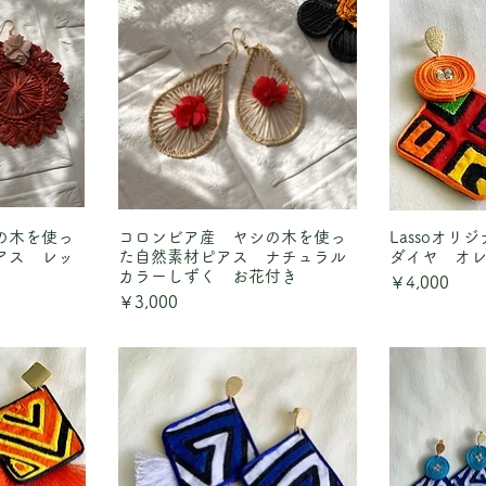
の木を使っ
ュー
コロンビア産 ヤシの木を使っ
クイックビュー
Lassoオ
クイ
アス レッ
た自然素材ピアス ナチュラル
ダイヤ オ
カラーしずく お花付き
価格
￥4,000
価格
￥3,000