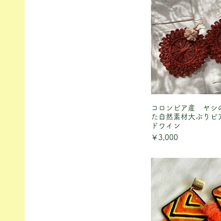
コロンビア産 ヤシ
クイックビ
た自然素材大ぶりピ
ドワイン
価格
￥3,000