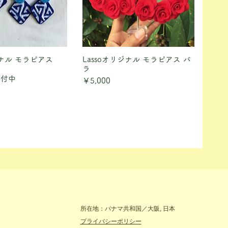
リジナル モラピアス
ックビュー
Lassoオリジナル モラピアス バ
クイックビュー
ラ
受付中
価格
￥5,000
所在地：パナマ共和国／大阪, 日本
​プライバシーポリシー