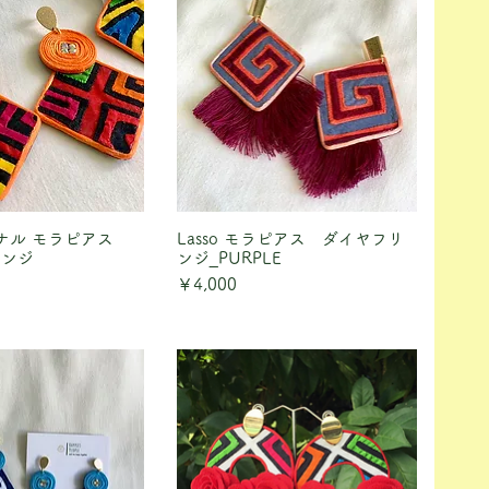
リジナル モラピアス
ックビュー
Lasso モラピアス ダイヤフリ
クイックビュー
レンジ
ンジ_PURPLE
価格
￥4,000