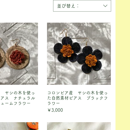
並び替え：
産 ヤシの木を使っ
ックビュー
コロンビア産 ヤシの木を使っ
クイックビュー
ピアス ナチュラル
た自然素材ピアス ブラックフ
リュームフラワー
ラワー
価格
￥3,000