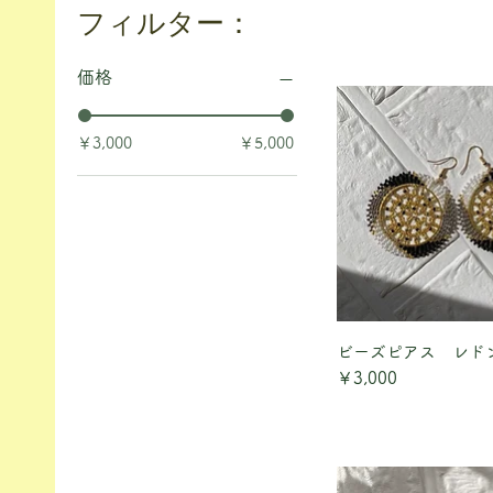
フィルター：
価格
￥3,000
￥5,000
ビーズピアス レド
クイックビ
価格
￥3,000