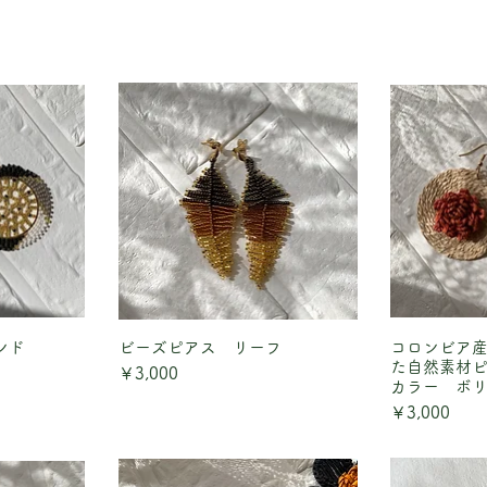
ンド
ュー
ビーズピアス リーフ
クイックビュー
コロンビア
クイ
た自然素材
価格
￥3,000
カラー ボ
価格
￥3,000