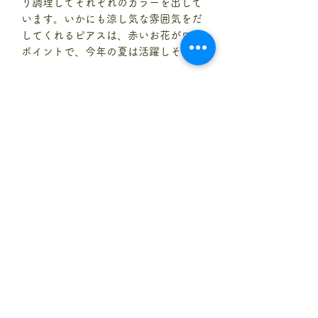
り調理してそれぞれのカラーを出して
います。いかにも涼し気な雰囲気をだ
してくれるピアスは、赤いお花がワン
ポイントで、今年の夏は活躍しそう！
作成場所：コロンビア
素材：イラカの木やその他自然素材
サイズ：6cm x 4cm （涙型モチーフの
端から端までの長さ）
商品注意事項
●商品は、コロンビアにて手作りして
返品・返金ポリシー
いる作品です。各商品大きさが違った
り、縫い目が荒い場合がございます
Happiespeopleでは通常注文後の返
が、それぞれの商品の特徴であり、欠
配送情報
品、返金は行っておらず、基本的には
陥ではございません。返品の対象とは
他の商品との交換対応をさせて頂いて
なりませんのでご理解ください。
●海外から日本への送料は含まれます
おります。
●ディスプレイや写真の撮り方によっ