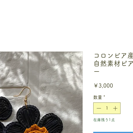
コロンビア
自然素材ピ
ー
価
￥3,000
格
数量
*
在庫残り1点