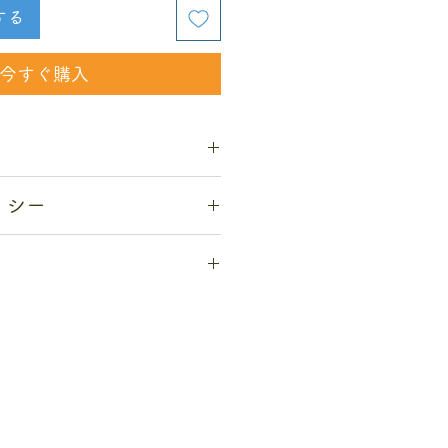
する
今すぐ購入
アにて手作りしている作品です。
リシー
ったり、縫い目が荒い場合がござ
れの商品の特徴であり、欠陥では
leでは通常注文後の返品、返金は行っ
品の対象とはなりませんのでご理
には他の商品との交換対応をさせ
。
真の撮り方によって色合いが異な
送料は含まれますが、国内の送料
の条件を全て満たす場合のみ、返
す。予めご了承の程お願い致しま
せん。
ます。
、簡易包装とさせて頂きます。
商品が届いた場合。
よって若干の差異が生じることが
け後7日間以内にメールにてご連
げます。それ以降にご連絡を頂い
は致しかねますので予めご了承く