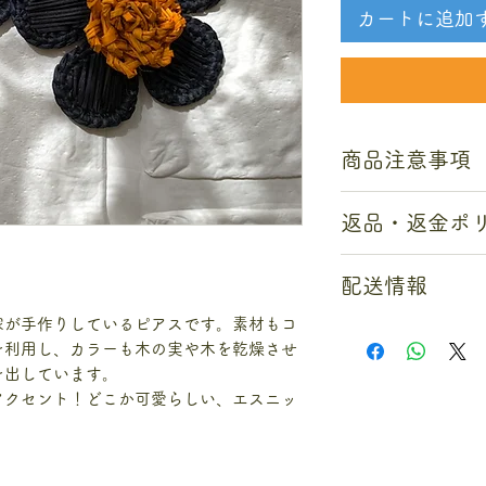
カートに追加
商品注意事項
●商品は、コロンビ
返品・返金ポ
各商品大きさが違
いますが、それぞ
Happiespeop
ございません。返
配送情報
ておらず、基本的
解ください。
て頂いております
●ディスプレイや写
家が手作りしているピアスです。素材もコ
●海外から日本への
然しながら、以下
る場合がございま
を利用し、カラーも木の実や木を乾燥させ
は含まれておりま
品対応させて頂き
す。
を出しています。
●送料を抑える為に
ご注文と異なる
●サイズは測り方に
アクセント！どこか可愛らしい、エスニッ
未使用の場合。
あります。
お手数ですが、お届
絡をお願い申し上
た場合は返品対応