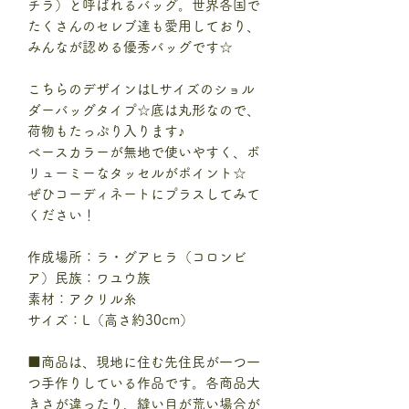
チラ）と呼ばれるバッグ。世界各国で
たくさんのセレブ達も愛用しており、
みんなが認める優秀バッグです☆
こちらのデザインはLサイズのショル
ダーバッグタイプ☆底は丸形なので、
荷物もたっぷり入ります♪
ベースカラーが無地で使いやすく、ボ
リューミーなタッセルがポイント☆
ぜひコーディネートにプラスしてみて
ください！
作成場所：ラ・グアヒラ（コロンビ
ア）民族：ワユウ族
素材：アクリル糸
サイズ：L（高さ約30cm）
■商品は、現地に住む先住民が一つ一
つ手作りしている作品です。各商品大
きさが違ったり、縫い目が荒い場合が