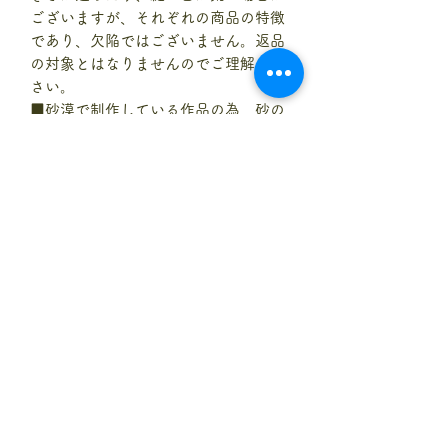
ございますが、それぞれの商品の特徴
であり、欠陥ではございません。返品
の対象とはなりませんのでご理解くだ
さい。
■砂漠で制作している作品の為、砂の
汚れがついている可能性がございま
す。発送前に確認をしておりますが、
汚れが見つかった際には濡れタオルな
とで拭き落として下さい。返品の対象
にはなりませんのでご理解ください。
■ディスプレイや写真の撮り方によっ
て色合いが異なる場合がございます。
予めご了承の程お願い致します。
■サイズは測り方によって若干の差異
が生じることがあります。
在庫情報
当サイトに掲載している商品は、別サ