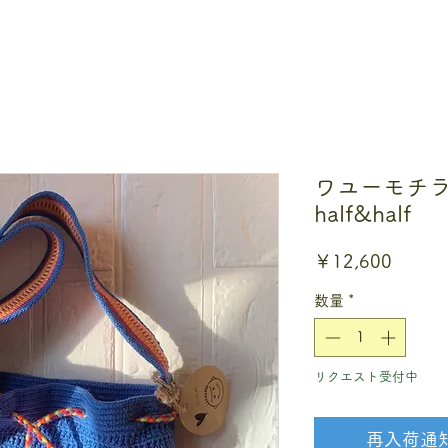
ワユーモチラM 
half&half
価
￥12,600
格
数量
*
リクエスト受付中
再入荷通