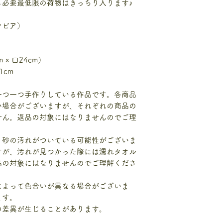
も必要最低限の荷物はきっちり入ります♪
●交換について
お品物は梱包の際
ンビア）
が、万一、破損・
文と異なる場合は、
内にメールにてご
 x 口24cm）
以降にご連絡を頂
cm
すので予めご了承
●交換をお受けでき
一つ一つ手作りしている作品です。各商品
・ お客様のご都合
い場合がございますが、それぞれの商品の
文を間違えた等)
・ 商品到着後7日
せん。返品の対象にはなりませんのでご理
返品・交換のご連
・ 商品を利用され
、砂の汚れがついている可能性がございま
弊社へご返送いた
すが、汚れが見つかった際には濡れタオル
きく異なっている
品の対象にはなりませんのでご理解くださ
・名前やイニシャ
ーメイド商品
によって色合いが異なる場合がございま
ます。
の差異が生じることがあります。