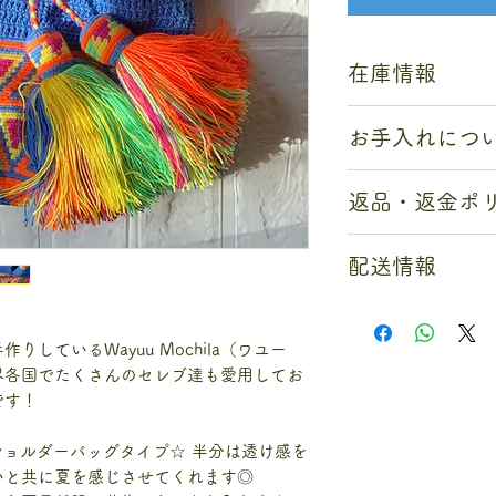
在庫情報
当サイトに掲載し
お手入れにつ
て同時に販売して
を頂いた時点で稀
・バッグが汚れた
してしまう場合が
返品・返金ポ
拭き取ってくださ
・布で汚れが取れ
今後の再制作日及
Happiespeop
洗いしてください
な場合は誠に勝手
配送情報
ておらず、基本的
・洗濯機を利用す
頂きます。ご注文
て頂いております
リケートモードで
送料を抑える為に
ルにて予めお問合
然しながら、以下
・色落ちが考えら
製品は折りたたん
す。
品対応させて頂き
りしているWayuu Mochila（ワユー
わないようにして
素材の為商品への
在庫管理は、でき
ご注文と異なる
界各国でたくさんのセレブ達も愛用してお
・風通しの良い所
使用前には形を整
けておりますが、
未使用の場合。
・紫外線の強いと
です！
お手数ですが、お届
せの原因になりま
絡をお願い申し上
・漂白剤は利用し
ョルダーバッグタイプ☆ 半分は透け感を
た場合は返品対応
・乾燥機は利用し
いと共に夏を感じさせてくれます◎
ださい。