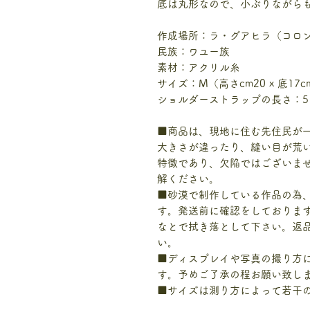
底は丸形なので、小ぶりながら
作成場所：ラ・グアヒラ（コロ
民族：ワユー族
素材：アクリル糸
サイズ：M（高さcm20 x 底17cm
ショルダーストラップの長さ：51
■商品は、現地に住む先住民が
大きさが違ったり、縫い目が荒
特徴であり、欠陥ではございま
解ください。
■砂漠で制作している作品の為
す。発送前に確認をしておりま
なとで拭き落として下さい。返
い。
■ディスプレイや写真の撮り方
す。予めご了承の程お願い致し
■サイズは測り方によって若干