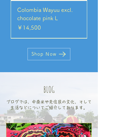
Colombia Wayuu excl.
chocolate pink L
価格
￥14,500
Shop Now
BLOG
ブログでは、中南米や先住民の文化、そして
生活などについてご紹介しております。
Colombia Wayuu excl.
⚫︎メンズも使いやすい⚫︎
⚫︎メンズも使いやすい⚫︎
◎軽めシリーズ◎ワユー
ワユー族手作りトート
◎軽めシリーズ◎ワユー
コロンビア発ワユーモチ
ワユーモチラM EXCL. シ
ワユーハンドバッグ twist
ワユーハンドバッグ
ワユーモチラM EXCL.
ワユーモチラL EXCL.
Wayuu tote gris XL
◎軽めシリーズ◎ワユー
◎軽めシリーズ◎ワユー
ワユーモチラM EXCL. 1T
コロンビア発ワユーモチ
ワユーモチラS ストライ
ワユーハンドバッグ twist
ワユーモチラL EXCL.
ワユーモチラL EXCL. ola
ワユーモチラTRD 単色シ
ワユーモチラTRD 単色シ
ワユーモチラM EXCL.
ワユーモチラM EXCL.タ
ワユーモチラM EXCL.
◎カラーバリエーション
◎軽めシリーズ◎ワユー
ビーズピアス レドンド
contrast beige L
ワユーバッグ TRD.
ワユーバッグ TRD.
族手作りバッグ ブラック
SUSU エスニックレッド
トート Premium
ラS twist pompom vivid
ンプルショルダー
matizada purpura Lサイ
pompom blue M
twist long tote シングル
Símbolo corazón
トート Premium Verde
トート Premium
tote
ラS twist pompom tea
プ mostaza
デザイン Lサイズ ブル
rombo rosada
gris
リーズLサイズ ナチュラ
リーズSサイズ
short strap
ーコイズ
azul half&half
有り◎ワユー族手作りト
モチラS 1T モノトーンベ
価格
価格
￥21,000
￥3,000