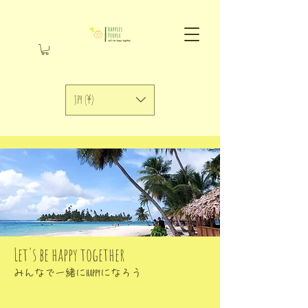
JPY (¥)
Let's be happy together
happy
みんなで一緒に
になろう