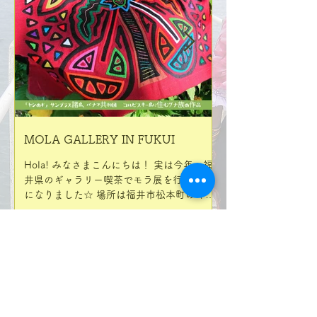
negro
zigzag negro
フラワー XXL
XXL
monothone XL
ズ
在庫なし
ハンドル
XXL
monotone XXL
verde
ー
ル
在庫なし
ート バイカラー Mサイ
ージュ
価格
価格
価格
価格
価格
価格
価格
価格
価格
価格
価格
￥13,750
￥9,300
￥12,650
￥14,500
￥15,400
￥8,500
￥14,500
￥14,500
￥6,820
￥12,600
￥11,800
ズ
価格
価格
価格
価格
価格
価格
価格
価格
価格
価格
価格
価格
価格
￥12,650
￥12,650
￥35,200
￥24,200
￥35,200
￥14,500
￥12,650
￥35,200
￥35,200
￥9,300
￥14,500
￥11,800
￥9,800
価格
￥10,800
MOLA GALLERY IN FUKUI
沖縄 委託販売先 caf
Limpid様
Hola! みなさまこんにちは！ 実は今年、福
井県のギャラリー喫茶でモラ展を行うこと
今日は今年1月から
になりました☆ 場所は福井市松本町のギャ
るLimpid様をご紹介
ラリー喫茶「サライ」。 これまでも数々
沖縄食材を使った創
の、あらゆるジャンルの作品を展示されて
でランチからディナ
きたサライさんですが、モラ展は初めてだ
ます。 Limpidは2
そうです♪...
宅に誕生。県内のお
ご旅行のお客さまに..
1
/
4