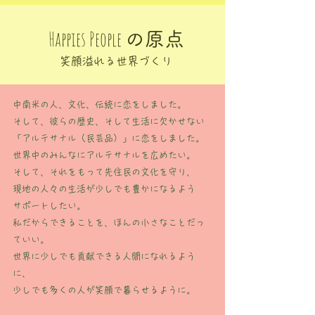
Happies People
の原点
​笑顔溢れる世界づくり
中南米の人、文化、伝統に恋をしました。
そして、彼らの歴史、そして生活に欠かせない
「アルテサナル（民芸品）」に恋をしました。
世界中のみんなにアルテサナルを広めたい。
そして、それをもって先住民の文化を守り、
現地の人々の生活が少しでも豊かになるよう
サポートしたい。
私だからできることを、ほんの小さなことだっ
ていい。
世界に少しでも貢献できる人間になれるよう
に、
少しでも多くの人が笑顔で暮らせるように。